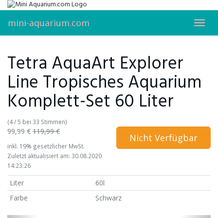
Skip
to
mini-aquarium.com
main
Toggl
content
navig
Tetra AquaArt Explorer
Line Tropisches Aquarium
Komplett-Set 60 Liter
(4 / 5 bei 33 Stimmen)
99,99 €
119,99 €
Nicht Verfügbar
inkl. 19% gesetzlicher MwSt.
Zuletzt aktualisiert am: 30.08.2020
14:23:26
Liter
60l
Farbe
Schwarz