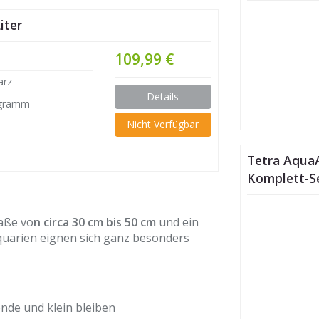
iter
109,99 €
arz
Details
ogramm
Nicht Verfügbar
Tetra AquaA
Komplett-Se
aße vo
n circa 30 cm bis 50 cm
und ein
Aquarien eignen sich ganz besonders
nde und klein bleiben