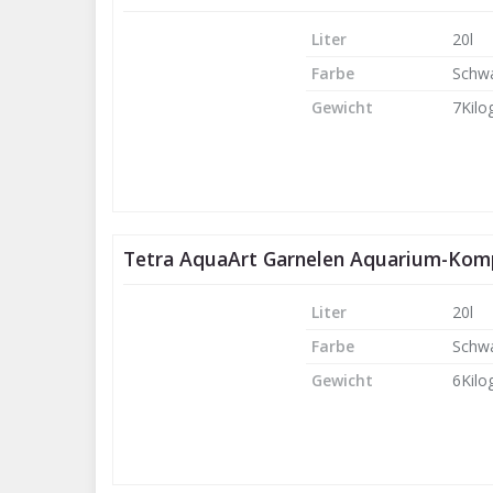
Liter
20l
Farbe
Schw
Gewicht
7Kil
Tetra AquaArt Garnelen Aquarium-Kompl
Liter
20l
Farbe
Schw
Gewicht
6Kil