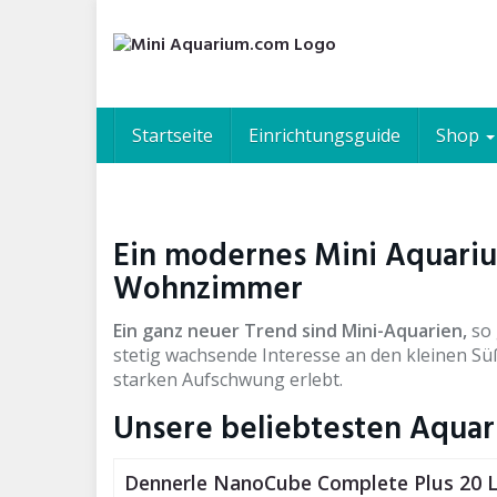
Skip
to
main
Das Min
content
Startseite
Einrichtungsguide
Shop
Ein modernes Mini Aquariu
Wohnzimmer
Ein ganz neuer Trend sind Mini-Aquarien
,
so 
stetig wachsende Interesse an den kleinen S
starken Aufschwung erlebt.
Unsere beliebtesten Aquar
Dennerle NanoCube Complete Plus 20 L