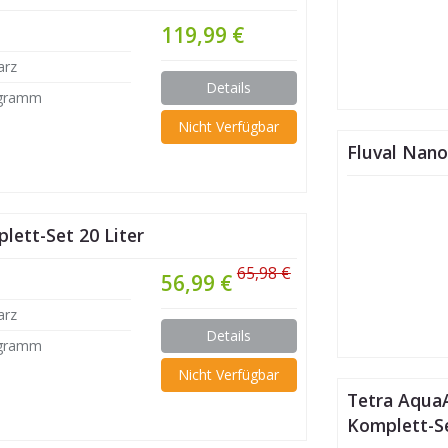
119,99 €
arz
Details
ogramm
Nicht Verfügbar
Fluval Nano
ett-Set 20 Liter
65,98 €
56,99 €
arz
Details
ogramm
Nicht Verfügbar
Tetra AquaA
Komplett-Se