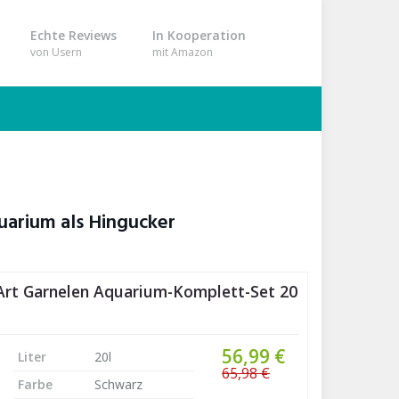
Echte Reviews
In Kooperation
von Usern
mit Amazon
rwelt im
uarium als Hingucker
Art Garnelen Aquarium-Komplett-Set 20
56,99 €
Liter
20l
65,98 €
Farbe
Schwarz