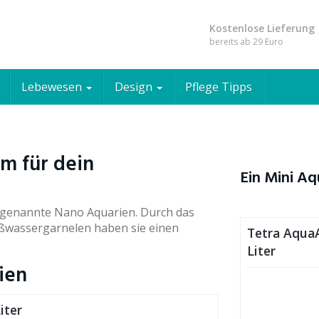
Kostenlose Lieferung
bereits ab 29 Euro
i Aquarium – Wunderbare Wasse
Klein-Format
Lebewesen
Design
Pflege Tipps
m für dein
Ein Mini Aq
genannte Nano Aquarien. Durch das
üßwassergarnelen haben sie einen
Tetra Aqua
Liter
ien
iter