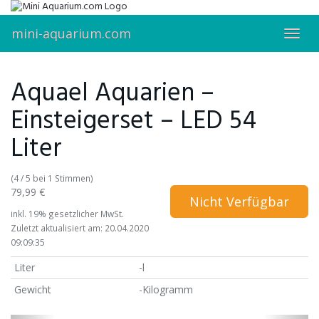
Skip
to
mini-aquarium.com
main
Toggl
content
navig
Aquael Aquarien –
Einsteigerset – LED 54
Liter
(4 / 5 bei 1 Stimmen)
79,99 €
Nicht Verfügbar
inkl. 19% gesetzlicher MwSt.
Zuletzt aktualisiert am: 20.04.2020
09:09:35
Liter
-l
Gewicht
-Kilogramm